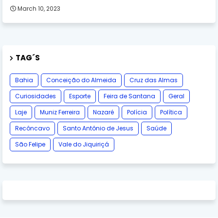
March 10, 2023
TAG´S
Bahia
Conceição do Almeida
Cruz das Almas
Curiosidades
Esporte
Feira de Santana
Geral
Laje
Muniz Ferreira
Nazaré
Polícia
Política
Recôncavo
Santo Antônio de Jesus
Saúde
São Felipe
Vale do Jiquiriçá