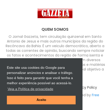
QUEM SOMOS
O Jornal Gazzeta, tem circulação quinzenal em Santo
Antonio de Jesus e mais outros municípios da região do
Recôncavo da Bahia. É um veiculo democrático, aberto a
todas as correntes de opinião, buscando sempre noticiar
os fatos e acontecimentos da região de forma isenta e
com credibilidade. Possui colaboradores em diversos
segmentos que enfocam assuntos, temáticas e matérias
Este site usa cookies do Google para
de forma independente tendo como principal objetivo a
personalizar anúncios e analisar o tráfego.
informação de qualidade...
Isso é feito para garantir que você tenha a
melhor experiência possível ao acessá-lo.
Home
About
Contact us
Privacy Policy
Veja a Política de privacidade
Design by -
Blogger Templates
| Distributed by
Free
Aceito
Blogger Templates