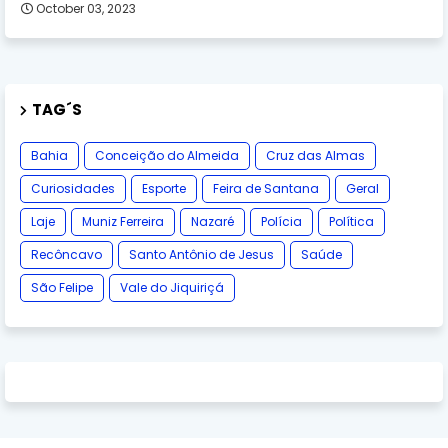
October 03, 2023
TAG´S
Bahia
Conceição do Almeida
Cruz das Almas
Curiosidades
Esporte
Feira de Santana
Geral
Laje
Muniz Ferreira
Nazaré
Polícia
Política
Recôncavo
Santo Antônio de Jesus
Saúde
São Felipe
Vale do Jiquiriçá