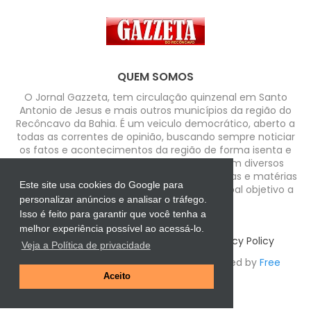
QUEM SOMOS
O Jornal Gazzeta, tem circulação quinzenal em Santo
Antonio de Jesus e mais outros municípios da região do
Recôncavo da Bahia. É um veiculo democrático, aberto a
todas as correntes de opinião, buscando sempre noticiar
os fatos e acontecimentos da região de forma isenta e
com credibilidade. Possui colaboradores em diversos
segmentos que enfocam assuntos, temáticas e matérias
Este site usa cookies do Google para
de forma independente tendo como principal objetivo a
personalizar anúncios e analisar o tráfego.
informação de qualidade...
Isso é feito para garantir que você tenha a
melhor experiência possível ao acessá-lo.
Home
About
Contact us
Privacy Policy
Veja a Política de privacidade
Design by -
Blogger Templates
| Distributed by
Free
Aceito
Blogger Templates