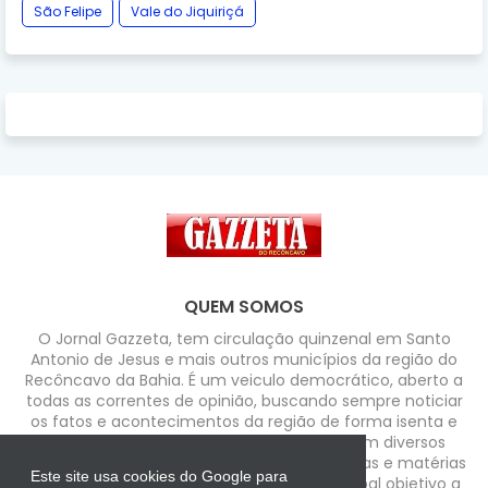
São Felipe
Vale do Jiquiriçá
QUEM SOMOS
O Jornal Gazzeta, tem circulação quinzenal em Santo
Antonio de Jesus e mais outros municípios da região do
Recôncavo da Bahia. É um veiculo democrático, aberto a
todas as correntes de opinião, buscando sempre noticiar
os fatos e acontecimentos da região de forma isenta e
com credibilidade. Possui colaboradores em diversos
segmentos que enfocam assuntos, temáticas e matérias
Este site usa cookies do Google para
de forma independente tendo como principal objetivo a