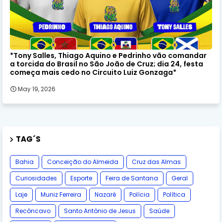
*Tony Salles, Thiago Aquino e Pedrinho vão comandar
a torcida do Brasil no São João de Cruz; dia 24, festa
começa mais cedo no Circuito Luiz Gonzaga*
May 19, 2026
TAG´S
Bahia
Conceição do Almeida
Cruz das Almas
Curiosidades
Esporte
Feira de Santana
Geral
Laje
Muniz Ferreira
Nazaré
Polícia
Política
Recôncavo
Santo Antônio de Jesus
Saúde