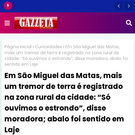
Página inicial
Curiosidades
Em São Miguel das Matas,
mais um tremor de terra é registrado na zona rural da
cidade: “Só ouvimos o estrondo”, disse moradora; abalo foi
sentido em Laje
Em São Miguel das Matas, mais
um tremor de terra é registrado
na zona rural da cidade: “Só
ouvimos o estrondo”, disse
moradora; abalo foi sentido em
Laje