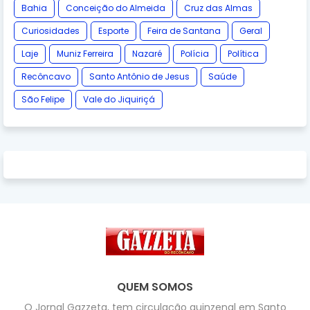
Bahia
Conceição do Almeida
Cruz das Almas
Curiosidades
Esporte
Feira de Santana
Geral
Laje
Muniz Ferreira
Nazaré
Polícia
Política
Recôncavo
Santo Antônio de Jesus
Saúde
São Felipe
Vale do Jiquiriçá
QUEM SOMOS
O Jornal Gazzeta, tem circulação quinzenal em Santo