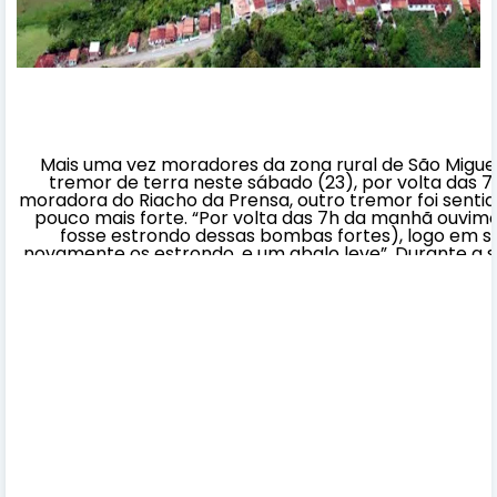
Mais uma vez moradores da zona rural de São Migu
tremor de terra neste sábado (23), por volta das
moradora do Riacho da Prensa, outro tremor foi sent
pouco mais forte. “Por volta das 7h da manhã ouvi
fosse estrondo dessas bombas fortes), logo em s
novamente os estrondo, e um abalo leve”. Durante a 
também sentiram o abalo sísmico, como por exemplo T
foi confirmado pelo Laboratório de Sismologia da Uni
Norte (LAB-Sis) e são monitorados pelo sismógrafo in
na
zona rural de Amargosa. Moradores do município de Laje
às 22h23min desta última sexta-feira (22). O registro d
Laboratório de Sismologia da Universidade Federal do Rio 
de terra na região, são monitorados pelo sismógrafo instal
rural de Amargosa.
Criativa