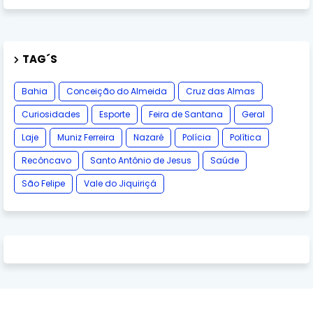
TAG´S
Bahia
Conceição do Almeida
Cruz das Almas
Curiosidades
Esporte
Feira de Santana
Geral
Laje
Muniz Ferreira
Nazaré
Polícia
Política
Recôncavo
Santo Antônio de Jesus
Saúde
São Felipe
Vale do Jiquiriçá