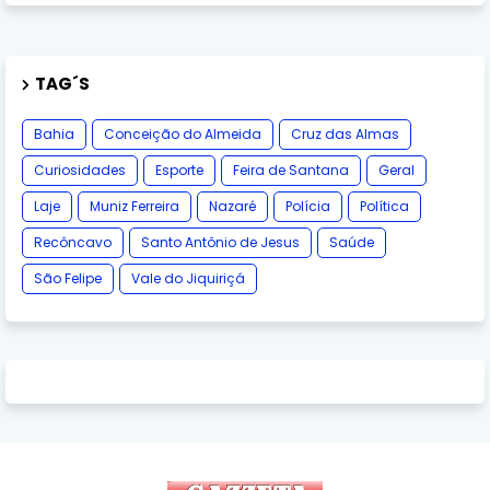
TAG´S
Bahia
Conceição do Almeida
Cruz das Almas
Curiosidades
Esporte
Feira de Santana
Geral
Laje
Muniz Ferreira
Nazaré
Polícia
Política
Recôncavo
Santo Antônio de Jesus
Saúde
São Felipe
Vale do Jiquiriçá