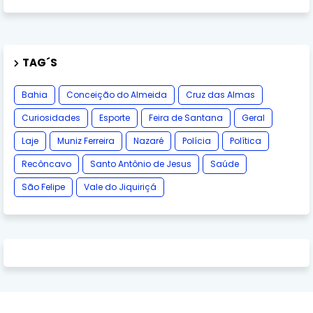
TAG´S
Bahia
Conceição do Almeida
Cruz das Almas
Curiosidades
Esporte
Feira de Santana
Geral
Laje
Muniz Ferreira
Nazaré
Polícia
Política
Recôncavo
Santo Antônio de Jesus
Saúde
São Felipe
Vale do Jiquiriçá