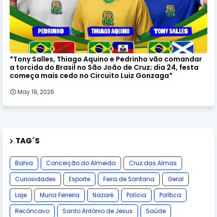
*Tony Salles, Thiago Aquino e Pedrinho vão comandar
a torcida do Brasil no São João de Cruz; dia 24, festa
começa mais cedo no Circuito Luiz Gonzaga*
May 19, 2026
TAG´S
Bahia
Conceição do Almeida
Cruz das Almas
Curiosidades
Esporte
Feira de Santana
Geral
Laje
Muniz Ferreira
Nazaré
Polícia
Política
Recôncavo
Santo Antônio de Jesus
Saúde