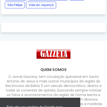
São Felipe
Vale do Jiquiriçá
QUEM SOMOS
O Jornal Gazzeta, tem circulação quinzenal em Santo
Antonio de Jesus e mais outros municípios da região do
Recôncavo da Bahia. É um veiculo democrático, aberto a
todas as correntes de opinião, buscando sempre noticiar
os fatos e acontecimentos da região de forma isenta e
com credibilidade. Possui colaboradores em diversos
segmentos que enfocam assuntos, temáticas e matérias
Este site usa cookies do Google para