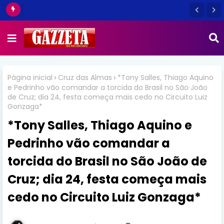
Página inicial
Cruz das Almas
*Tony Salles, Thiago Aquino
e Pedrinho vão comandar a torcida do Brasil no São João
de Cruz; dia 24, festa começa mais cedo no Circuito Luiz
Gonzaga*
*Tony Salles, Thiago Aquino e
Pedrinho vão comandar a
torcida do Brasil no São João de
Cruz; dia 24, festa começa mais
cedo no Circuito Luiz Gonzaga*