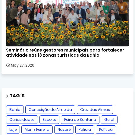
Seminário reúne gestores municipais para fortalecer
atividade nas 13 zonas turísticas da Bahia
May 27, 2026
TAG´S
Bahia
Conceição do Almeida
Cruz das Almas
Curiosidades
Esporte
Feira de Santana
Geral
Laje
Muniz Ferreira
Nazaré
Polícia
Política