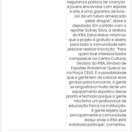
segurança pública, ter crianças
e jovens envolvidos com esporte
e arte, é uma garantia de livra-
los de um futuro ameaçado
pelas drogas”, disse a
deputada. Em contato com o
repórter Sidney Silva, a diretora
do IFBA, Edna Matos informou
que o projeto é gratuito e aberto
para toda a comunidade sem
precisar realizar inscrição. “Para
quem tiver interesse basta
comparecer ao Centro Cultural,
Ginásio do IFBA, Ginásio de
Esportes Waldemar Queiroz ou
na Praça CEUS. É a possibilidade
que a gente tem de colocar esse
ginásio para funcionar, a gente
se angustiava muito de ter um
equipamento esportivo desse
pronto e fechado porque a gente
não tinha um profissional de
educação física na instituição.
A gente espera que
principalmente a comunidade
daqui onde o IFBA está
instalado participe”, comentou.