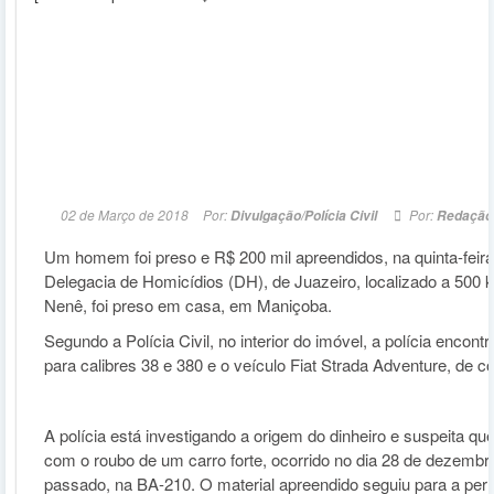
02 de Março de 2018
Por:
Por:
Divulgação/Polícia Civil
Redação
Um homem foi preso e R$ 200 mil apreendidos, na quinta-feira
Delegacia de Homicídios (DH), de Juazeiro, localizado a 500 k
Nenê, foi preso em casa, em Maniçoba.
Segundo a Polícia Civil, no interior do imóvel, a polícia encont
para calibres 38 e 380 e o veículo Fiat Strada Adventure, de c
A polícia está investigando a origem do dinheiro e suspeita qu
com o roubo de um carro forte, ocorrido no dia 28 de dezembr
passado, na BA-210. O material apreendido seguiu para a perí