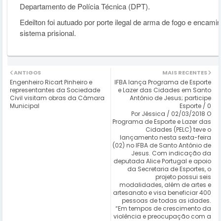
Departamento de Polícia Técnica (DPT).
Edeilton foi autuado por porte ilegal de arma de fogo e encami
sistema prisional.
ANTIGOS
MAIS RECENTES
Engenheiro Ricart Pinheiro e
IFBA lança Programa de Esporte
representantes da Sociedade
e Lazer das Cidades em Santo
Civil visitam obras da Câmara
Antônio de Jesus; participe
Municipal
Esporte / 0
Por Jéssica / 02/03/2018 O
Programa de Esporte e Lazer das
Cidades (PELC) teve o
lançamento nesta sexta-feira
(02) no IFBA de Santo Antônio de
Jesus. Com indicação da
deputada Alice Portugal e apoio
da Secretaria de Esportes, o
projeto possui seis
modalidades, além de artes e
artesanato e visa beneficiar 400
pessoas de todas as idades.
“Em tempos de crescimento da
violência e preocupação com a