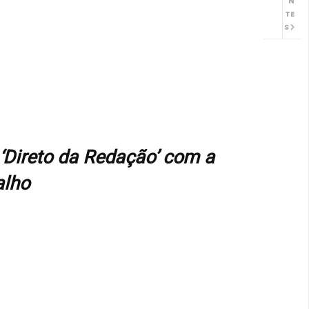
N
TE
S
‘Direto da Redação’ com a
alho