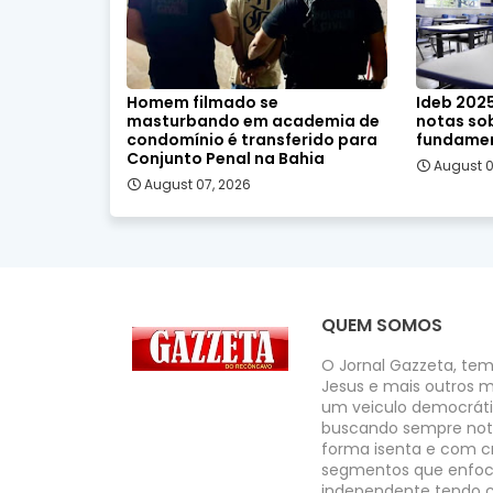
Homem filmado se
Ideb 2025
masturbando em academia de
notas so
condomínio é transferido para
fundamen
Conjunto Penal na Bahia
August 0
August 07, 2026
QUEM SOMOS
O Jornal Gazzeta, tem
Jesus e mais outros m
um veiculo democrátic
buscando sempre noti
forma isenta e com cr
segmentos que enfoc
independente tendo c