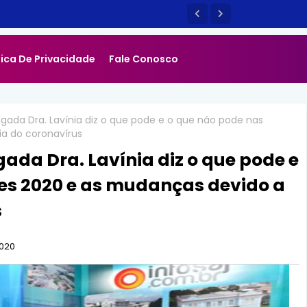
tica De Privacidade
Fale Conosco
gada Dra. Lavínia diz o que pode e o que não pode nas
a do coronavírus
ada Dra. Lavínia diz o que pode e
ões 2020 e as mudanças devido a
s
2020