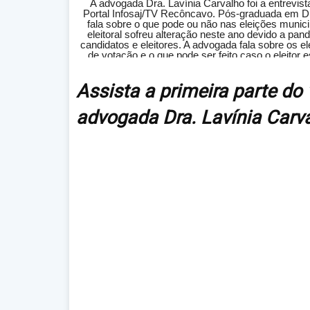
A advogada Dra. Lavínia Carvalho foi a entrevista
Portal Infosaj/TV Recôncavo. Pós-graduada em Dire
fala sobre o que pode ou não nas eleições munici
eleitoral sofreu alteração neste ano devido a pa
candidatos e eleitores. A advogada fala sobre os e
de votação e o que pode ser feito caso o eleitor e
importante é com relação aos candidatos que per
pode ser candidato e quais as exigências da Justiça 
precisam registrar os seus planos de governo no Tr
Assista a primeira parte do
que no dia da posse, caso seja eleito, servirá p
carreatas, a advogada explica que elas não estão
advogada Dra. Lavínia Carv
acordo entre candidatos, Justiça Eleitoral e Minist
atual situação. Ela alerta que as aglomerações
podem chegar a R$ 25 mil ou cassação do registro
pode ou não fazer no dia d