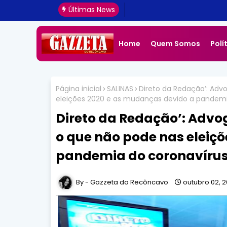
Últimas News
Home
Quem Somos
Polí
Página inicial
SALINAS
Direto da Redação’: Advo
eleições 2020 e as mudanças devido a pandemi
Direto da Redação’: Advog
o que não pode nas eleiç
pandemia do coronavíru
Gazzeta do Recôncavo
outubro 02, 