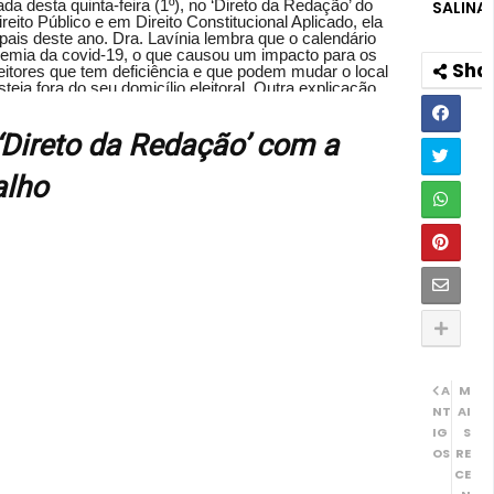
da desta quinta-feira (1º), no ‘Direto da Redação’ do
SALINA
ito Público e em Direito Constitucional Aplicado, ela
pais deste ano. Dra. Lavínia lembra que o calendário
ndemia da covid-19, o que causou um impacto para os
leitores que tem deficiência e que podem mudar o local
steja fora do seu domicílio eleitoral. Outra explicação
dem os prazos para registrar as candidaturas e quem
Eleitoral. Dra. Lavínia diz que os candidatos a prefeito
ibunal Superior Eleitoral, além da declaração de bens,
 ‘Direto da Redação’ com a
ara que não aja divergências. Sobre as caminhadas e
 proibidas, mas que em Santo Antônio de Jesus, após
alho
ério Público, ficou acordado que não aconteça devido a
 podem prejudicar os candidatos até com multas que
 de candidatura. Por fim, Dra. Lavínia explica o que
a eleição, em 15 de novembro.
A
M
NT
AI
IG
S
OS
RE
CE