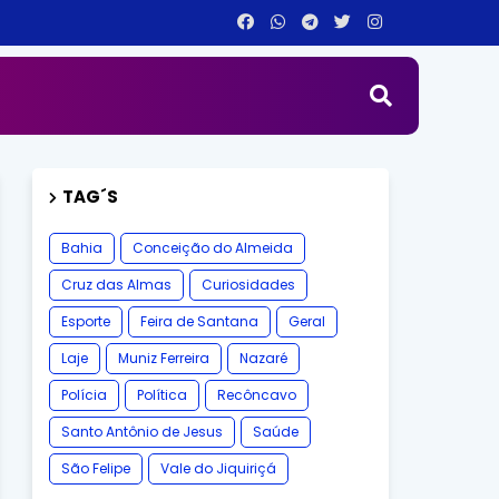
TAG´S
Bahia
Conceição do Almeida
Cruz das Almas
Curiosidades
Esporte
Feira de Santana
Geral
Laje
Muniz Ferreira
Nazaré
Polícia
Política
Recôncavo
Santo Antônio de Jesus
Saúde
São Felipe
Vale do Jiquiriçá