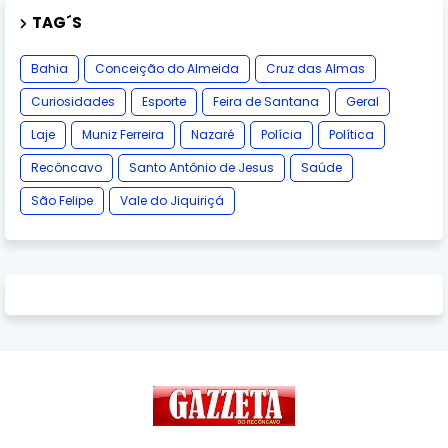
TAG´S
Bahia
Conceição do Almeida
Cruz das Almas
Curiosidades
Esporte
Feira de Santana
Geral
Laje
Muniz Ferreira
Nazaré
Polícia
Política
Recôncavo
Santo Antônio de Jesus
Saúde
São Felipe
Vale do Jiquiriçá